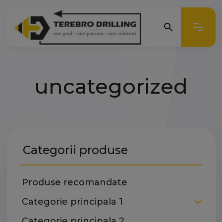
search
search
uncategorized
Categorii produse
Produse recomandate
expand_more
Categorie principala 1
Categorie principala 2