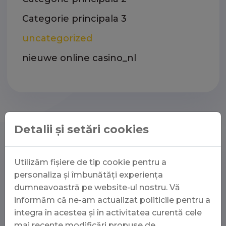
Categorie principala 3
uncategorized
nieuwe online casino_nl
Detalii și setări cookies
Specialisti in foraj orizontal
Utilizăm fișiere de tip cookie pentru a
dirijat!
personaliza și îmbunătăți experiența
dumneavoastră pe website-ul nostru. Vă
informăm că ne-am actualizat politicile pentru a
Indiferent de complexitatea proiectului, echipa
integra în acestea și în activitatea curentă cele
noastra va dezvolta o solutie personalizata
mai recente modificări propuse de