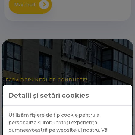
Mai mult
FARA DEPUNERI PE CONDUCTE!
Decolmatari in Ilfov, Braila,
Detalii și setări cookies
Galati
Curatarea cu apa la presiune foarte inalta este o
Utilizăm fișiere de tip cookie pentru a
solutie sigura si eficienta pentru indepartarea
personaliza și îmbunătăți experiența
depunerilor de pe pereții conductelor fara a
dumneavoastră pe website-ul nostru. Vă