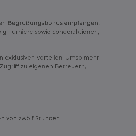
igen Begrüßungsbonus empfangen,
dig Turniere sowie Sonderaktionen,
en exklusiven Vorteilen. Umso mehr
Zugriff zu eigenen Betreuern,
n von zwölf Stunden