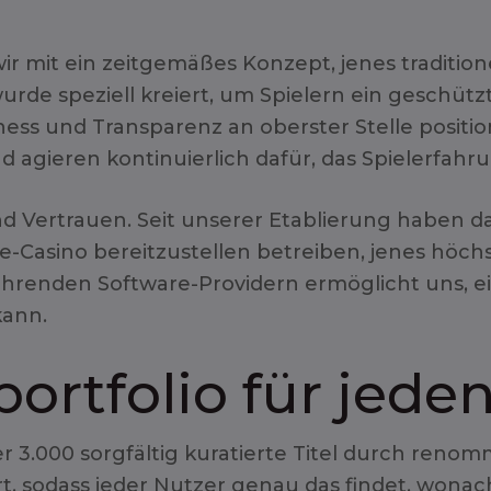
ir mit ein zeitgemäßes Konzept, jenes traditio
wurde speziell kreiert, um Spielern ein geschü
ness und Transparenz an oberster Stelle position
agieren kontinuierlich dafür, das Spielerfahr
nd Vertrauen. Seit unserer Etablierung haben d
ne-Casino bereitzustellen betreiben, jenes höchs
enden Software-Providern ermöglicht uns, ein d
kann.
portfolio für jede
 3.000 sorgfältig kuratierte Titel durch renom
, sodass jeder Nutzer genau das findet, wonach