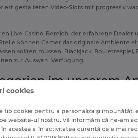
riert gestalteten Video-Slots mit progressiv wa
eren Live-Casino-Bereich, der erfahrene Dealer
 Stelle können Gamer das originale Ambiente ei
ssen sollten müssen. Blackjack, Roulettespiel, 
sionen zur Auswahl Verfügung.
ategorien im unserem A
ări cookies
tiven Bonusfunktionen sowie beeindruckender
lern für authentische Spielatmosphäre
de tip cookie pentru a personaliza și îmbunătăți
dernden Gewinnmöglichkeiten
 website-ul nostru. Vă informăm că ne-am actua
nd modernen Variationen
în acestea și în activitatea curentă cele mai re
elen zwischendurch