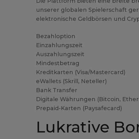
Die Plattform bieten eine breite 
unserer globalen Spielerschaft ge
elektronische Geldbörsen und Cry
Bezahloption
Einzahlungszeit
Auszahlungszeit
Mindestbetrag
Kreditkarten (Visa/Mastercard)
eWallets (Skrill, Neteller)
Bank Transfer
Digitale Währungen (Bitcoin, Ethe
Prepaid-Karten (Paysafecard)
Lukrative B