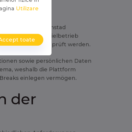
elor fizice în
sung
agina
Utilizare
gsbehörde von Willemstad
und ehrlichem Spielbetrieb
Accept toate
und regelmäßig überprüft werden.
ktionen sowie persönlichen Daten
hema, weshalb die Plattform
r Breaks einlegen vermögen.
n der